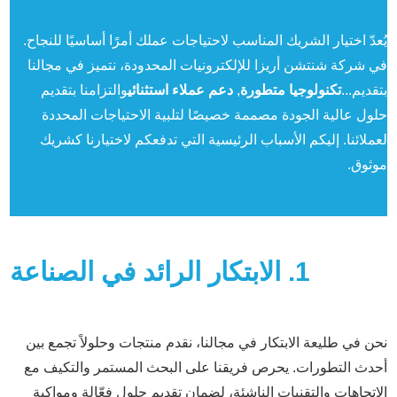
يُعدّ اختيار الشريك المناسب لاحتياجات عملك أمرًا أساسيًا للنجاح.
في شركة شنتشن أريزا للإلكترونيات المحدودة، نتميز في مجالنا
بتقديم...
تكنولوجيا متطورة
,
دعم عملاء استثنائي
والتزامنا بتقديم
حلول عالية الجودة مصممة خصيصًا لتلبية الاحتياجات المحددة
لعملائنا. إليكم الأسباب الرئيسية التي تدفعكم لاختيارنا كشريك
موثوق.
1. الابتكار الرائد في الصناعة
نحن في طليعة الابتكار في مجالنا، نقدم منتجات وحلولاً تجمع بين
أحدث التطورات. يحرص فريقنا على البحث المستمر والتكيف مع
الاتجاهات والتقنيات الناشئة، لضمان تقديم حلول فعّالة ومواكبة