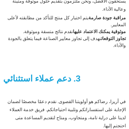
يستحقون الأفضل، ونحن ملتزمون بتقديم حلول موثوقة ومتينة
وعالية الأداء.
مراقبة جودة صارمة
يتم اختبار كل منتج للتأكد من مطابقته لأعلى
المعايير.
موثوقية يمكنك الاعتماد عليها
نقدم نتائج متسقة وموثوقة.
تجاوز التوقعات
نهدف إلى تجاوز معايير الصناعة فيما يتعلق بالجودة
والأداء.
3. دعم عملاء استثنائي
في أريزا، رضاكم هو أولويتنا القصوى. نقدم دعمًا مخصصًا لضمان
الإجابة على استفساراتكم وتلبية احتياجاتكم. فريق خدمة العملاء
لدينا على دراية تامة، ومتجاوب، ومتاح لتقديم المساعدة متى
احتجتم إليها.