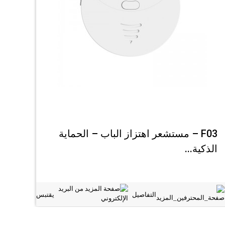
F03 – مستشعر اهتزاز الباب – الحماية
MC04 – مستشعر إنذ
الذكية...
التفاصيل
يقتبس