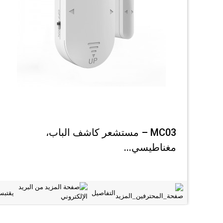
MC03 – مستشعر كاشف الباب،
مغناطيسي...
التفاصيل
يقتب