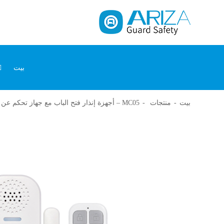
بيت
كاشف أول أكسيد الكربون
أجهزة استشعار الأبواب والنوافذ
جهاز إنذار
بيت
منتجات
MC05 – أجهزة إنذار فتح الباب مع جهاز تحكم عن بعد