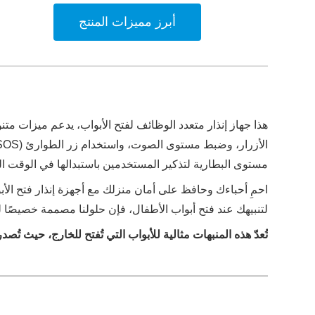
أبرز مميزات المنتج
هذا جهاز إنذار متعدد الوظائف لفتح الأبواب، يدعم ميزات مت
مستوى البطارية لتذكير المستخدمين باستبدالها في الوقت ال
احمِ أحباءك وحافظ على أمان منزلك مع أجهزة إنذار فتح الأبو
لتنبيهك عند فتح أبواب الأطفال، فإن حلولنا مصممة خصيصًا لت
تُعدّ هذه المنبهات مثالية للأبواب التي تُفتح للخارج، حيث ت