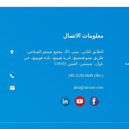
معلومات الاتصال
الطابق الثاني، مبنى B1، مجمع شينفو الصناعي،
طريق تشونغتشينغ، قرية هيبينغ، بلدة فويونغ، حي
عة
باوآن، شنتشن، الصين 518103
(+86) 180-2530-0849
alisa@airuize.com