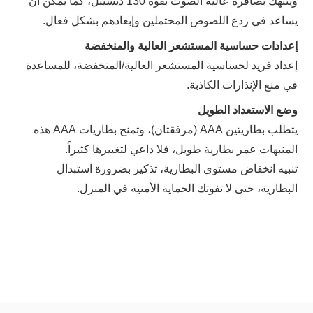
وينبهك بصافرة عالية الصوت بقوة 130 ديسيبل، كما يمكن أن
يساعد في ردع اللصوص المحتملين وإبعادهم بشكل فعال.
إعدادات حساسية المستشعر العالية والمنخفضة
إعداد فريد لحساسية المستشعر العالية/المنخفضة، للمساعدة
في منع الإنذارات الكاذبة.
وضع الاستعداد الطويل
يتطلب بطاريتين AAA (مرفقتان)، وتمنح بطاريات AAA هذه
المنبهات عمر بطارية طويل، فلا داعي لتغييرها كثيراً.
تنبيه انخفاض مستوى البطارية، تذكير بضرورة استبدال
البطارية، حتى لا تفوتك الحماية الأمنية في المنزل.