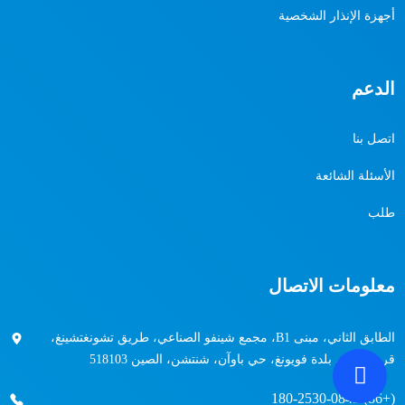
أجهزة الإنذار الشخصية
الدعم
اتصل بنا
الأسئلة الشائعة
طلب
معلومات الاتصال
الطابق الثاني، مبنى B1، مجمع شينفو الصناعي، طريق تشونغتشينغ،
قرية هيبينغ، بلدة فويونغ، حي باوآن، شنتشن، الصين 518103
(+86) 180-2530-0849