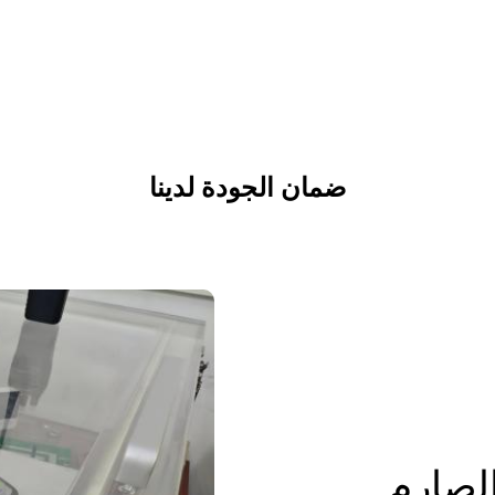
Y100A-CR-W(WIFI) – كاشف أول أكسيد الكربون
الذكي
ضمان الجودة لدينا
التفاصيل
يقتبس
الصارم