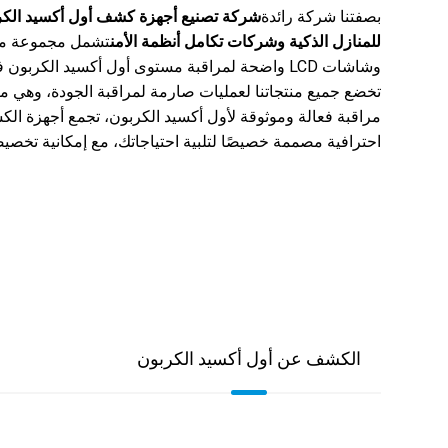
بصفتنا شركة رائدة
شركة تصنيع أجهزة كشف أول أكسيد الكرب
للمنازل الذكية وشركات تكامل أنظمة الأمن
تشمل مجموعة منت
وشاشات LCD واضحة لمراقبة مستوى أول أكسيد الكربون في الوقت الفعلي. يدمج كل جهاز خوارزميات دقيقة لتقليل الإنذارات الكاذبة مع ضمان حماية موثوقة.
تخضع جميع منتجاتنا لعمليات صارمة لمراقبة الجودة، وهي معتم
مراقبة فعالة وموثوقة لأول أكسيد الكربون، تجمع أجهزة الكش
احترافية مصممة خصيصًا لتلبية احتياجاتك، مع إمكانية تخصيصها وفقً
الكشف عن أول أكسيد الكربون