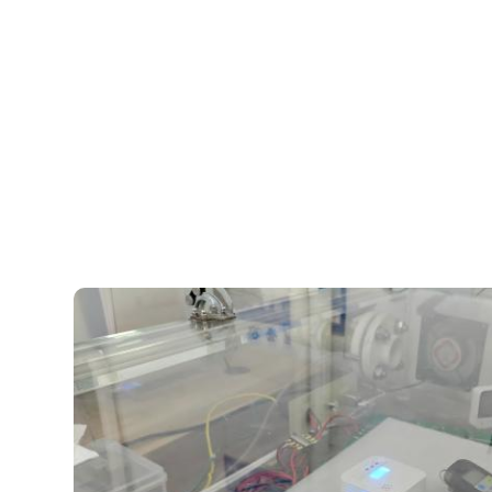
Y100A-CR – كاشف أول أكسيد الكربون يدوم 10
سنوات
التفاصيل
يقتبس