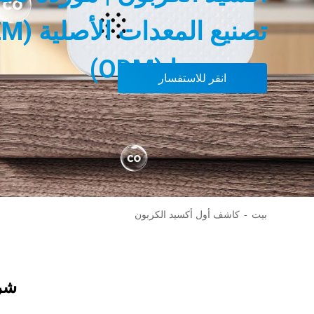
وتصميمها (ODM)
انقر للاستفسار
بيت
كاشف أول أكسيد الكربون
شرك