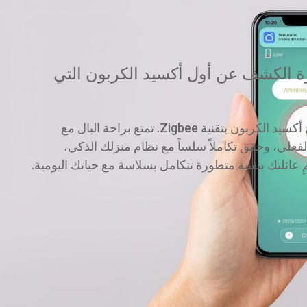
ة الكشف عن أول أكسيد الكربون التي
عزز سلامة منزلك مع أجهزة كشف أول أكسيد الكربون بتقنية Zigbee. تمتع براحة البال مع
فعلي، وحقق تكاملاً سلساً مع نظام منزلك الذكي،
 عائلتك بتقنية متطورة تتكامل بسلاسة مع حياتك اليومية.