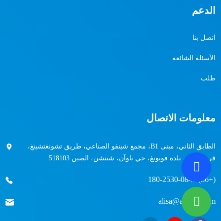
الدعم
اتصل بنا
الأسئلة الشائعة
طلب
معلومات الاتصال
الطابق الثاني، مبنى B1، مجمع شينفو الصناعي، طريق تشونغتشينغ،
قرية هيبينغ، بلدة فويونغ، حي باوآن، شنتشن، الصين 518103
(+86) 180-2530-0849
alisa@airuize.com