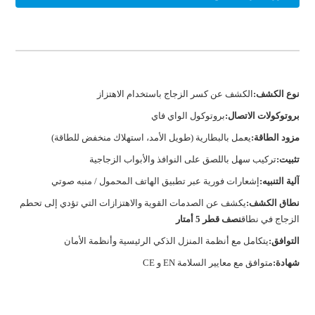
نوع الكشف:
الكشف عن كسر الزجاج باستخدام الاهتزاز
بروتوكولات الاتصال:
بروتوكول الواي فاي
مزود الطاقة:
يعمل بالبطارية (طويل الأمد، استهلاك منخفض للطاقة)
تثبيت:
تركيب سهل باللصق على النوافذ والأبواب الزجاجية
آلية التنبيه:
إشعارات فورية عبر تطبيق الهاتف المحمول / منبه صوتي
نطاق الكشف:
يكشف عن الصدمات القوية والاهتزازات التي تؤدي إلى تحطم
الزجاج في نطاق
نصف قطر 5 أمتار
التوافق:
يتكامل مع أنظمة المنزل الذكي الرئيسية وأنظمة الأمان
شهادة:
متوافق مع معايير السلامة EN و CE