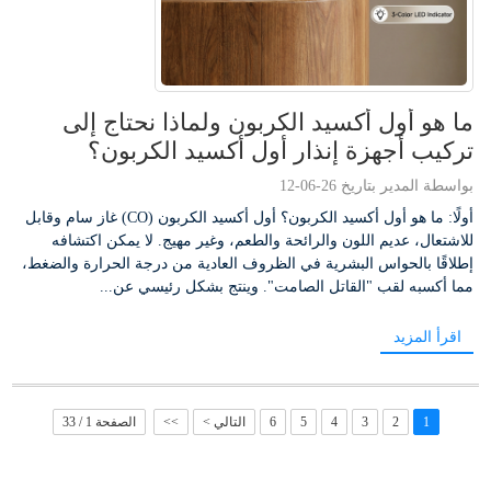
ما هو أول أكسيد الكربون ولماذا نحتاج إلى
تركيب أجهزة إنذار أول أكسيد الكربون؟
بواسطة المدير بتاريخ 26-06-12
أولًا: ما هو أول أكسيد الكربون؟ أول أكسيد الكربون (CO) غاز سام وقابل
للاشتعال، عديم اللون والرائحة والطعم، وغير مهيج. لا يمكن اكتشافه
إطلاقًا بالحواس البشرية في الظروف العادية من درجة الحرارة والضغط،
مما أكسبه لقب "القاتل الصامت". وينتج بشكل رئيسي عن...
اقرأ المزيد
1
2
3
4
5
6
التالي >
>>
الصفحة 1 / 33