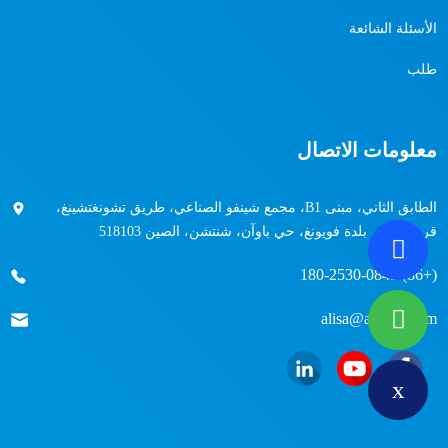
الأسئلة الشائعة
طلب
معلومات الاتصال
الطابق الثاني، مبنى B1، مجمع شينفو الصناعي، طريق تشونغتشينغ،
قرية هيبينغ، بلدة فويونغ، حي باوآن، شنتشن، الصين 518103
(+86) 180-2530-0849
alisa@airuize.com